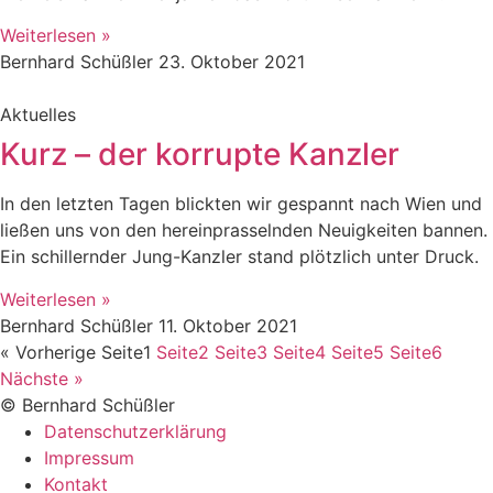
Weiterlesen »
Bernhard Schüßler
23. Oktober 2021
Aktuelles
Kurz – der korrupte Kanzler
In den letzten Tagen blickten wir gespannt nach Wien und
ließen uns von den hereinprasselnden Neuigkeiten bannen.
Ein schillernder Jung-Kanzler stand plötzlich unter Druck.
Weiterlesen »
Bernhard Schüßler
11. Oktober 2021
« Vorherige
Seite
1
Seite
2
Seite
3
Seite
4
Seite
5
Seite
6
Nächste »
© Bernhard Schüßler
Datenschutzerklärung
Impressum
Kontakt